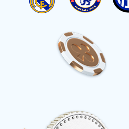
奥斯卡单
在今天凌晨结束的一
场送出3次关键助攻，
界质疑状态下滑的中场
一。赛后，球队主帅与