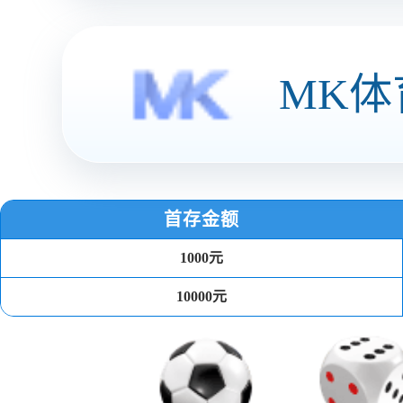
2026-07-31
8.
辽宁本钢赛季三分命中率39.5%创队史新高，
2026-07-17
认识 九游下载
九游·官方J9站网站入口-Jiuyouj9（中国） ✔eson
认证备案🔰 成立于2004年8月，注册资金8000万，
开发厂家，是一家集科研、生产、销售为一体的互联网游
入口-Jiuyouj9（中国）只有注重产品质量，才可以
用优良的产品为广大客户提供游戏娱乐服务和新型互联