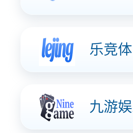
2026-07-20
2.
辛纳世界排名升至第一但大满贯仅1冠，积分
2026-07-20
3.
河南队连续11年保级 vs 深圳队三年两降级
2026-07-20
4.
文班亚马盖帽率8.2%vs霍姆格伦护框威慑，
2026-07-25
5.
约基奇三双数超越张伯伦升至中锋第一，掘
2026-08-01
6.
沧州雄狮古特比传控场均传球超500次，禁区
2026-07-19
7.
朱芳雨三分命中1607个历史第一 vs 顾全10