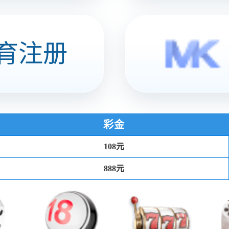
App下载
关于我们
隐私政策
服务协议
网站地图
合作 / 推荐平台
推荐✅「2026好运滚滚」🔰已完成公开
mk体育下载
是一家生产各类互联网游戏产品的软件
ManBetX官方网站
戏产品企业。九游·官方J9站网站
爱游戏官网
走得更远，才可以赢得未来。我们公司
网游戏产品！